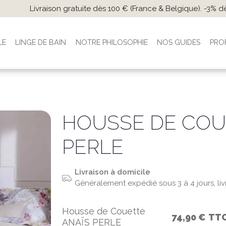
s 100 € (France & Belgique). -3% dès 300 € et -5% dès 500 € en
LE
LINGE DE BAIN
NOTRE PHILOSOPHIE
NOS GUIDES
PRO
HOUSSE DE COUE
PERLE
Livraison à domicile
Généralement expédié sous 3 à 4 jours, li
Housse de Couette
74,90 €
TT
ANAÏS PERLE