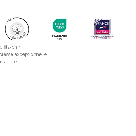
0 fils/cm²
lesse exceptionnelle
ris Perle