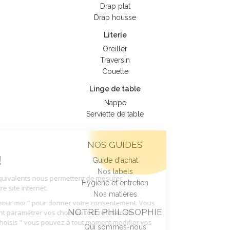
Drap plat
Drap housse
Literie
Oreiller
Traversin
Couette
Linge de table
Nappe
Serviette de table
Tout sur nos
NOS GUIDES
Cookies !
Guide d'achat
Nos cookies et équivalents nous
Nos labels
permettent de mesurer l'audience de
Hygiène et entretien
notre site internet.
Nos matières
Cliquez sur " Ok pour moi " pour donner votre consentement. Vous
NOTRE PHILOSOPHIE
pouvez également paramétrer vos choix ou tout refuser. En
cliquant sur " Je choisis " vous pouvez à tout moment modifier vos
Qui sommes-nous