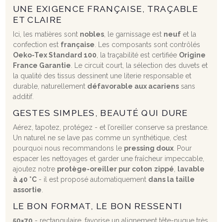
UNE EXIGENCE FRANÇAISE, TRAÇABLE
ET CLAIRE
Ici, les matières sont
nobles
, le garnissage est
neuf
et la
confection est
française
. Les composants sont contrôlés
Oeko-Tex Standard 100
, la traçabilité est certifiée
Origine
France Garantie
. Le circuit court, la sélection des duvets et
la qualité des tissus dessinent une literie responsable et
durable, naturellement
défavorable aux acariens
sans
additif.
GESTES SIMPLES, BEAUTÉ QUI DURE
Aérez, tapotez, protégez - et l’oreiller conserve sa prestance.
Un naturel ne se lave pas comme un synthétique, c’est
pourquoi nous recommandons le
pressing doux
. Pour
espacer les nettoyages et garder une fraîcheur impeccable,
ajoutez notre
protège-oreiller pur coton
zippé
,
lavable
à 40 °C
- il est proposé automatiquement
dans la taille
assortie
.
LE BON FORMAT, LE BON RESSENTI
50×70
- rectangulaire, favorise un alignement tête-nuque très