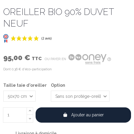
OREILLER BIO 90% DUVET
NEUF
95,00 €
TTC
OU PAYER EN
Dont 0,36 € d'éco-participation
Taille taie d'oreiller
Option
(2 avis)
Ajouter au panier
Livraison à domicile