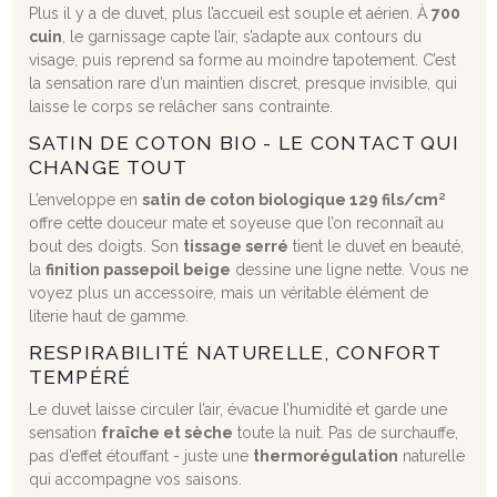
Plus il y a de duvet, plus l’accueil est souple et aérien. À
700
cuin
, le garnissage capte l’air, s’adapte aux contours du
visage, puis reprend sa forme au moindre tapotement. C’est
la sensation rare d’un maintien discret, presque invisible, qui
laisse le corps se relâcher sans contrainte.
SATIN DE COTON BIO - LE CONTACT QUI
CHANGE TOUT
L’enveloppe en
satin de coton biologique 129 fils/cm²
offre cette douceur mate et soyeuse que l’on reconnaît au
bout des doigts. Son
tissage serré
tient le duvet en beauté,
la
finition passepoil beige
dessine une ligne nette. Vous ne
voyez plus un accessoire, mais un véritable élément de
literie haut de gamme.
RESPIRABILITÉ NATURELLE, CONFORT
TEMPÉRÉ
Le duvet laisse circuler l’air, évacue l’humidité et garde une
sensation
fraîche et sèche
toute la nuit. Pas de surchauffe,
pas d’effet étouffant - juste une
thermorégulation
naturelle
qui accompagne vos saisons.