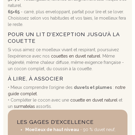
naturel.
65×65
- carré, plus enveloppant, parfait pour lire et se lover.
Choisissez selon vos habitudes et vos taies, le moelleux fera
le reste.
POUR UN LIT D’EXCEPTION JUSQU’À LA
COUETTE
Si vous aimez ce moelleux vivant et respirant, poursuivez
l’expérience avec nos
couettes en duvet naturel
. Même
légèreté, même chaleur diffuse, même exigence française -
un cocon complet, du coussin à la couette.
À LIRE, À ASSOCIER
• Mieux comprendre l’origine des
duvets et plumes
:
notre
guide complet
.
• Compléter le cocon avec une
couette en duvet naturel
et
un
surmatelas
assortis.
LES GAGES D’EXCELLENCE
Moelleux de haut niveau
- 90 % duvet neuf,