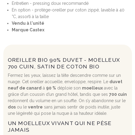
Entretien - pressing doux recommandé
En option - protège-oreiller pur coton zippé, lavable à 40
°C, assorti à la taille
Vendu à l'unité
Marque Castex
OREILLER BIO 90% DUVET - MOELLEUX
700 CUIN, SATIN DE COTON BIO
Fermez les yeux, laissez la tête descendre comme sur un
nuage. Cet oreiller accueille, enveloppe, respire. Le
duvet
neuf de canard
à
90 %
déploie son
moelleux
avec la
grâce d’un coussin d’un grand hôtel, tandis que ses
700 cuin
redonnent du volume en un souffle. On s’y abandonne sur le
dos
ou le
ventre
sans jamais sentir de poids inutile, juste
une légèreté qui pose la nuque à sa hauteur idéale.
UN MOELLEUX VIVANT QUI NE PÈSE
JAMAIS