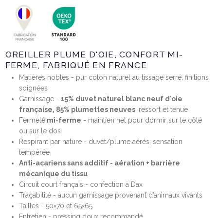
OREILLER PLUME D'OIE, CONFORT MI-
FERME, FABRIQUÉ EN FRANCE
Matières nobles - pur coton naturel au tissage serré, finitions
soignées
Garnissage -
15% duvet naturel blanc neuf d'oie
française, 85% plumettes neuves
, ressort et tenue
Fermeté
mi-ferme
- maintien net pour dormir sur le côté
ou sur le dos
Respirant par nature - duvet/plume aérés, sensation
tempérée
Anti-acariens sans additif - aération + barrière
mécanique du tissu
Circuit court français - confection à Dax
Traçabilité - aucun garnissage provenant d’animaux vivants
Tailles - 50×70 et 65×65
Entretien - pressing doux recommandé