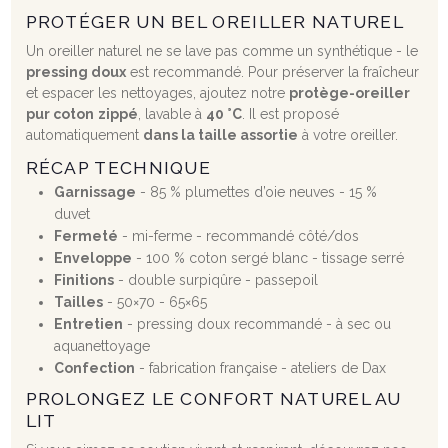
PROTÉGER UN BEL OREILLER NATUREL
Un oreiller naturel ne se lave pas comme un synthétique - le
pressing doux
est recommandé. Pour préserver la fraîcheur
et espacer les nettoyages, ajoutez notre
protège-oreiller
pur coton
zippé
, lavable à
40 °C
. Il est proposé
automatiquement
dans la taille assortie
à votre oreiller.
RÉCAP TECHNIQUE
Garnissage
- 85 % plumettes d’oie neuves - 15 %
duvet
Fermeté
- mi-ferme - recommandé côté/dos
Enveloppe
- 100 % coton sergé blanc - tissage serré
Finitions
- double surpiqûre - passepoil
Tailles
- 50×70 - 65×65
Entretien
- pressing doux recommandé - à sec ou
aquanettoyage
Confection
- fabrication française - ateliers de Dax
PROLONGEZ LE CONFORT NATUREL AU
LIT