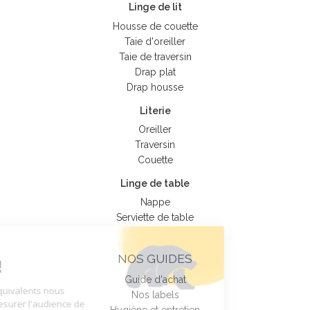
Linge de lit
Housse de couette
Taie d'oreiller
Taie de traversin
Drap plat
Drap housse
Literie
Oreiller
Traversin
Couette
Linge de table
Nappe
Serviette de table
Tout sur nos
NOS GUIDES
Cookies !
Guide d'achat
Nos cookies et équivalents nous
Nos labels
permettent de mesurer l'audience de
Hygiène et entretien