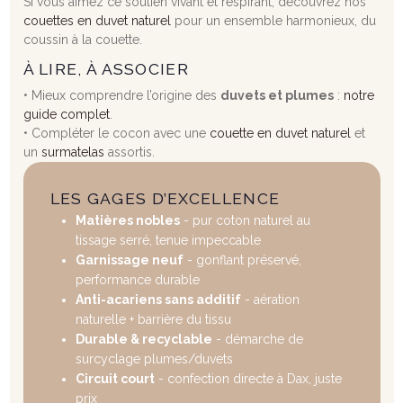
Si vous aimez ce soutien vivant et respirant, découvrez nos
couettes en duvet naturel
pour un ensemble harmonieux, du
coussin à la couette.
À LIRE, À ASSOCIER
• Mieux comprendre l’origine des
duvets et plumes
:
notre
guide complet
.
• Compléter le cocon avec une
couette en duvet naturel
et
un
surmatelas
assortis.
LES GAGES D’EXCELLENCE
Matières nobles
- pur coton naturel au
tissage serré, tenue impeccable
Garnissage neuf
- gonflant préservé,
performance durable
Anti-acariens sans additif
- aération
naturelle + barrière du tissu
Durable & recyclable
- démarche de
surcyclage plumes/duvets
Circuit court
- confection directe à Dax, juste
prix