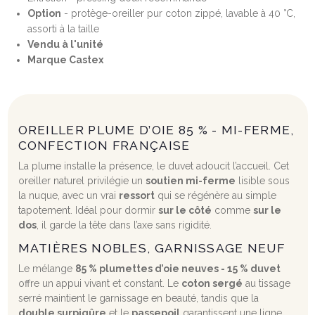
Option
- protège-oreiller pur coton zippé, lavable à 40 °C,
assorti à la taille
Vendu à l'unité
Marque Castex
OREILLER PLUME D’OIE 85 % - MI-FERME,
CONFECTION FRANÇAISE
La plume installe la présence, le duvet adoucit l’accueil. Cet
oreiller naturel privilégie un
soutien mi-ferme
lisible sous
la nuque, avec un vrai
ressort
qui se régénère au simple
tapotement. Idéal pour dormir
sur le côté
comme
sur le
dos
, il garde la tête dans l’axe sans rigidité.
MATIÈRES NOBLES, GARNISSAGE NEUF
Le mélange
85 % plumettes d’oie neuves - 15 % duvet
offre un appui vivant et constant. Le
coton sergé
au tissage
serré maintient le garnissage en beauté, tandis que la
double surpiqûre
et le
passepoil
garantissent une ligne