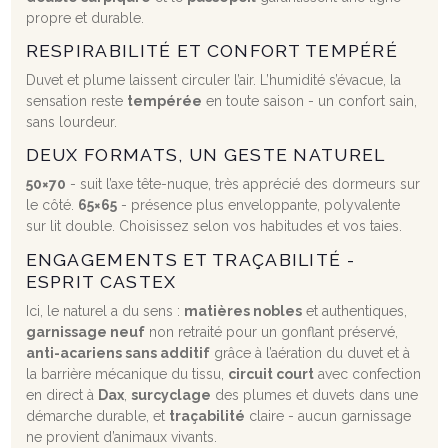
propre et durable.
RESPIRABILITÉ ET CONFORT TEMPÉRÉ
Duvet et plume laissent circuler l’air. L’humidité s’évacue, la
sensation reste
tempérée
en toute saison - un confort sain,
sans lourdeur.
DEUX FORMATS, UN GESTE NATUREL
50×70
- suit l’axe tête-nuque, très apprécié des dormeurs sur
le côté.
65×65
- présence plus enveloppante, polyvalente
sur lit double. Choisissez selon vos habitudes et vos taies.
ENGAGEMENTS ET TRAÇABILITÉ -
ESPRIT CASTEX
Ici, le naturel a du sens :
matières nobles
et authentiques,
garnissage neuf
non retraité pour un gonflant préservé,
anti-acariens sans additif
grâce à l’aération du duvet et à
la barrière mécanique du tissu,
circuit court
avec confection
en direct à
Dax
,
surcyclage
des plumes et duvets dans une
démarche durable, et
traçabilité
claire - aucun garnissage
ne provient d’animaux vivants.