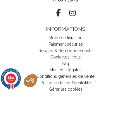
INFORMATIONS
Mode de livraison
Paiement sécurisé
Retours & Remboursements
Contactez-nous
Faq
Mentions légales
Conditions générales de vente
9.8
/10
157 avis
Politique de confidentialité
Gérer les cookies
Axeptio consent
Plateforme de Gestion du Consentement : Personnalisez vos Options
MON COMPTE
Notre plateforme vous permet d'adapter et de gérer vos paramètres de 
Mon compte
Suivi de commande invité