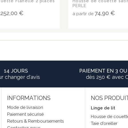
uette Flanelle 2 places
Housse de couette sati
PERLE
252,00 €
74,90 €
e
à partir de
14 JOURS
PAIEMENT EN 3 OU 
r changer d'avis
dès 250 € avec 
INFORMATIONS
NOS PRODUI
Mode de livraison
Linge de lit
Paiement sécurisé
Housse de couett
Retours & Remboursements
Taie d'oreiller