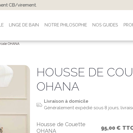
s 100 € (France & Belgique). -3% dès 300 € et -5% dès 500 € en
LE
LINGE DE BAIN
NOTRE PHILOSOPHIE
NOS GUIDES
PRO
ercale OHANA
HOUSSE DE COU
OHANA
Livraison à domicile
Généralement expédié sous 8 jours, livrai
Housse de Couette
95,00 €
TT
OHANA