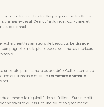
igné de lumière. Les feuillages généreux, les fleurs
s jamais excessif. Ce motif a du relief, du rythme, et
nt et personnel.
ue recherchent les amateurs de beaux lits. Le
tissage
 accompagne les nuits plus douces comme les intérieurs
fortable.
e une note plus calme, plus poudrée. Cette alternance
ouce et minimaliste du lit. La
fermeture bouteille
s net.
endu comme à la régularité de ses finitions. Sur un motif
 bonne stabilité du tissu, et une allure soignée même