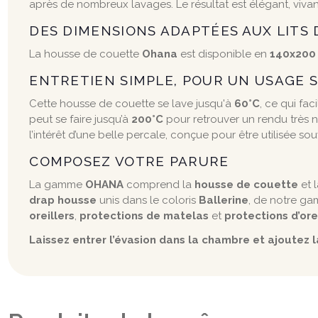
après de nombreux lavages. Le résultat est élégant, vivan
DES DIMENSIONS ADAPTÉES AUX LITS 
La housse de couette
Ohana
est disponible en
140x200
ENTRETIEN SIMPLE, POUR UN USAGE 
Cette housse de couette se lave jusqu'à
60°C
, ce qui fa
peut se faire jusqu’à
200°C
pour retrouver un rendu très net
l’intérêt d’une belle percale, conçue pour être utilisée s
COMPOSEZ VOTRE PARURE
La gamme
OHANA
comprend la
housse de couette
et 
drap housse
unis dans le coloris
Ballerine
, de notre ga
oreillers
,
protections de matelas
et
protections d’ore
Laissez entrer l’évasion dans la chambre et ajoutez