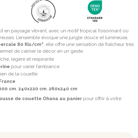
lit en paysage vibrant, avec un motif tropical foisonnant où
eureuses. L’ensemble évoque une jungle douce et lumineuse,
percale 80 fils/cm²
, elle offre une sensation de fraîcheur très
ermet de calmer le décor en un geste.
aîche, légère et respirante
erine
pour varier l’ambiance
ien de la couette
 France
200 cm
,
240x220 cm
,
260x240 cm
 housse de couette Ohana au panier
pour offrir à votre