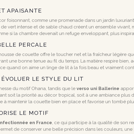
ET APAISANTE
 foisonnant, comme une promenade dans un jardin luxuriant ba
de vert intense et de sable chaud créent un ensemble vivant, mai
mme si la chambre devenait un refuge enveloppant, plus inspira
BELLE PERCALE
 housse de couette offre le toucher net et la fraîcheur légère q
rant une bonne tenue au fil du temps. La matière respire bien,
nce quand on aime un linge de lit à la fois beau et vraiment con
 ÉVOLUER LE STYLE DU LIT
chesse du motif Ohana, tandis que le
verso uni Ballerine
apport
 soit la priorité au décor tropical, soit à une ambiance plus d
e à maintenir la couette bien en place et favorise un tombé plu
ORISE LE MOTIF
onfectionnée en France
, ce qui participe à la qualité de son r
 permet de conserver une belle précision dans les couleurs, une