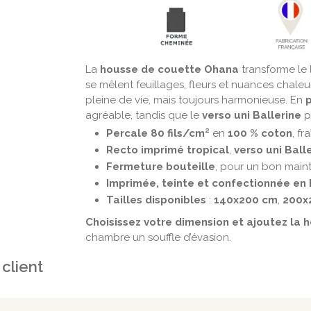
La
housse de couette Ohana
transforme le 
se mêlent feuillages, fleurs et nuances chal
pleine de vie, mais toujours harmonieuse. En
agréable, tandis que le
verso uni Ballerine
p
Percale 80 fils/cm²
en
100 % coton
, fr
Recto imprimé tropical
,
verso uni Ball
Fermeture bouteille
, pour un bon maint
Imprimée, teinte et confectionnée en
Tailles disponibles
:
140x200 cm
,
200x
Choisissez votre dimension et ajoutez la
chambre un souffle d’évasion.
 client