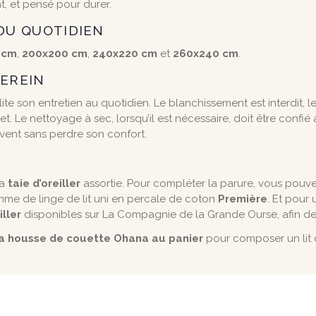
t, et pensé pour durer.
DU QUOTIDIEN
 cm
,
200x200 cm
,
240x220 cm
et
260x240 cm
.
SEREIN
cilite son entretien au quotidien. Le blanchissement est interdit
. Le nettoyage à sec, lorsqu’il est nécessaire, doit être confié 
ouvent sans perdre son confort.
la
taie d’oreiller
assortie. Pour compléter la parure, vous pouv
mme de linge de lit uni en percale de coton
Première
. Et pour
iller
disponibles sur La Compagnie de la Grande Ourse, afin de c
 la housse de couette Ohana au panier
pour composer un lit 