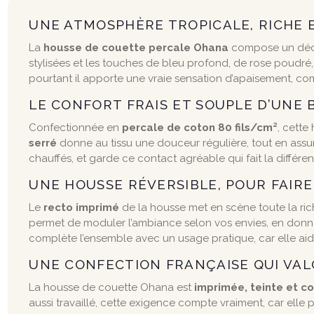
UNE ATMOSPHÈRE TROPICALE, RICHE 
La
housse de couette percale Ohana
compose un décor
stylisées et les touches de bleu profond, de rose poudré, 
pourtant il apporte une vraie sensation d’apaisement, co
LE CONFORT FRAIS ET SOUPLE D’UNE 
Confectionnée en
percale de coton 80 fils/cm²
, cette
serré
donne au tissu une douceur régulière, tout en assu
chauffés, et garde ce contact agréable qui fait la différe
UNE HOUSSE RÉVERSIBLE, POUR FAIRE
Le
recto imprimé
de la housse met en scène toute la ri
permet de moduler l’ambiance selon vos envies, en donnant
complète l’ensemble avec un usage pratique, car elle aid
UNE CONFECTION FRANÇAISE QUI VAL
La housse de couette Ohana est
imprimée, teinte et c
aussi travaillé, cette exigence compte vraiment, car elle