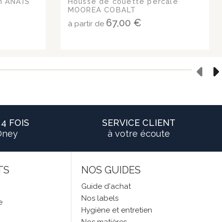
n ANAÏS
Housse de couette percale
MOOREA COBALT
67,00 €
à partir de
4 FOIS
SERVICE CLIENT
Oney
à votre écoute
TS
NOS GUIDES
Guide d'achat
Nos labels
e
Hygiène et entretien