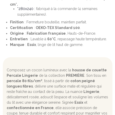
cm*.
*280x240 :
fabriqué à la commande (4 semaines
supplémentaires).
Finition
: Fermeture bouteille, maintien parfait.
Certification
:
OEKO-TEX Standard 100
.
Origine
:
Fabrication française
, Hauts-de-France.
Entretien
: Lavable à
60°C
, repassage haute température.
Marque
:
Essix
, linge de lit haut de gamme.
Composez un cocon lumineux avec la
housse de couette
Percale Lingerie
de la collection
PREMIÈRE
. Son tissu en
percale 80 fils/cm²
, tissé à partir de
coton peigné
longues fibres
, délivre une surface mate et régulière qui
reste fraîche au contact de la peau. La nuance
Lingerie
,
délicatement rosée, adoucit l’espace et souligne les volumes
du lit avec une élégance sereine. Signée
Essix
et
confectionnée en France
, elle associe précision de
coupe, tenue durable et confort respirant pour magnifier vos