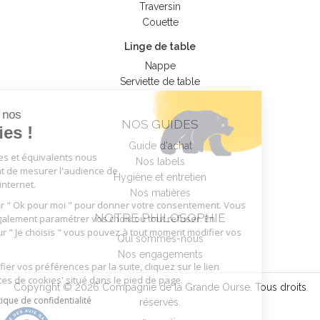
Traversin
Couette
Linge de table
Nappe
Serviette de table
Tout sur nos
NOS GUIDES
Cookies !
Guide d'achat
Nos cookies et équivalents nous
Nos labels
permettent de mesurer l'audience de
Hygiène et entretien
notre site internet.
Nos matières
Cliquez sur " Ok pour moi " pour donner votre consentement. Vous
NOTRE PHILOSOPHIE
pouvez également paramétrer vos choix ou tout refuser. En
cliquant sur " Je choisis " vous pouvez à tout moment modifier vos
Qui sommes-nous
choix.
Nos engagements
Pour modifier vos préférences par la suite, cliquez sur le lien
'Préférences de cookies' situé dans le pied de page.
Copyright © 2026 Compagnie de la Grande Ourse. Tous droits
Lire la politique de confidentialité
réservés.