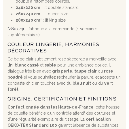
double à retombées courtes.
240x220 cm
: lit double standard.
260x240 cm
: lit queen size.
280x240 cm*
: lit king size.
*280x240 :
fabriqué à la commande (4 semaines
supplémentaires).
COULEUR LINGERIE, HARMONIES
DÉCORATIVES
Ce beige clair subtilement rosé s’accorde à merveille avec
lin
,
blanc cassé
et
sable
pour une ambiance douce. Il
dialogue très bien avec
gris perle
,
taupe clair
ou
rose
poudré
si vous souhaitez réchauffer la parure, et accepte un
contraste chic en touches avec du
bleu nuit
ou du
vert
forêt
.
ORIGINE, CERTIFICATION ET FINITIONS
Confectionnée dans les Hauts-de-France
, cette housse
de couette bénéficie d’un contrôle attentif des coutures et
d’une régularité exemplaire du tissage. La
certification
OEKO-TEX Standard 100
garantit l’absence de substances