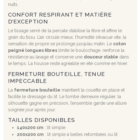
nuits.
CONFORT RESPIRANT ET MATIÈRE
D’EXCEPTION
Le tissage serré de la percale stabilise la fibre et affine le
grain du tissu. L’air circule mieux, l’humidité s’évacue vite, la
sensation de propre se prolonge jusqu’au matin. Le
coton
peigné longues fibres
limite le boulochage, renforce la
résistance au lavage et conserve une
douceur stable
dans
le temps. La housse reste agréable en été comme en hiver.
FERMETURE BOUTEILLE, TENUE
IMPECCABLE
La
fermeture bouteille
maintient la couette en place et
facilite le dressage du lit. Le tombé demeure régulier, la
silhouette gagne en précision, l’ensemble garde une allure
soignée jour après jour.
TAILLES DISPONIBLES
140x200 cm
: lit simple.
200x200 cm
: lit simple à belles retombées ou lit