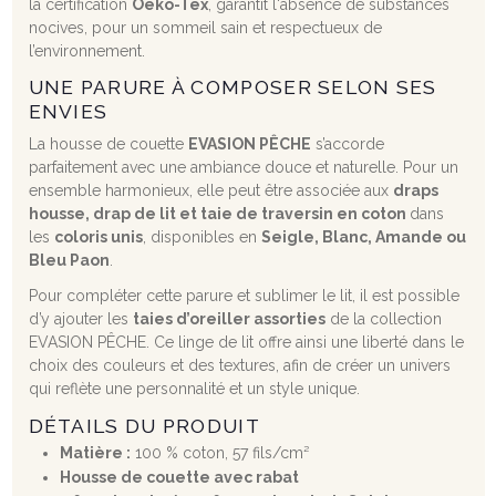
la certification
Oeko-Tex
, garantit l'absence de substances
nocives, pour un sommeil sain et respectueux de
l’environnement.
UNE PARURE À COMPOSER SELON SES
ENVIES
La housse de couette
EVASION PÊCHE
s’accorde
parfaitement avec une ambiance douce et naturelle. Pour un
ensemble harmonieux, elle peut être associée aux
draps
housse, drap de lit et taie de traversin en coton
dans
les
coloris unis
, disponibles en
Seigle, Blanc, Amande ou
Bleu Paon
.
Pour compléter cette parure et sublimer le lit, il est possible
d’y ajouter les
taies d’oreiller assorties
de la collection
EVASION PÊCHE. Ce linge de lit offre ainsi une liberté dans le
choix des couleurs et des textures, afin de créer un univers
qui reflète une personnalité et un style unique.
DÉTAILS DU PRODUIT
Matière :
100 % coton, 57 fils/cm²
Housse de couette avec rabat