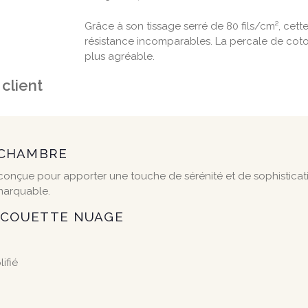
Grâce à son tissage serré de 80 fils/cm², cet
résistance incomparables. La percale de cot
plus agréable.
 client
 CHAMBRE
nçue pour apporter une touche de sérénité et de sophistication
emarquable.
E COUETTE NUAGE
ifié