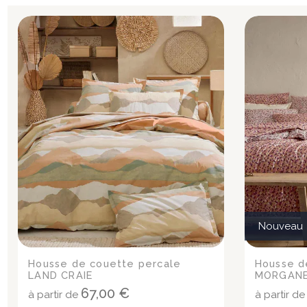
Nouveau
Housse de couette percale
Housse d
LAND CRAIE
MORGANE
67,00 €
à partir de
à partir d