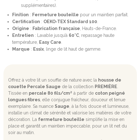
supplémentaires).
Finition
:
Fermeture bouteille
pour un maintien parfait.
Certification
:
OEKO-TEX Standard 100
.
Origine
:
Fabrication française
, Hauts-de-France.
Entretien
: Lavable jusqu’à
60°C
, repassage haute
température,
Easy Care
.
Marque
:
Essix
, linge de lit haut de gamme.
Offrez à votre lit un souffle de nature avec la
housse de
couette Percale Sauge
de la collection
PREMIÈRE
.
Tissée en
percale 80 fils/cm²
à partir de
coton peigné
longues fibres
, elle conjugue fraîcheur, douceur et tenue
exemplaire. Sa nuance
Sauge
, à la fois douce et lumineuse,
installe un climat de sérénité et valorise les matières de votre
décoration. La
fermeture bouteille
simplifie la mise en
place et garantit un maintien impeccable, pour un lit net du
soir au matin.