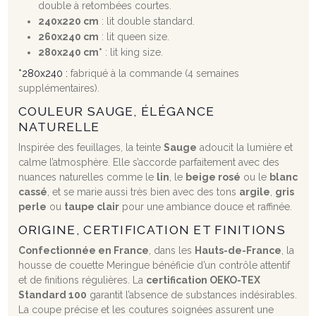
double à retombées courtes.
240x220 cm
: lit double standard.
260x240 cm
: lit queen size.
280x240 cm*
: lit king size.
*280x240 :
fabriqué à la commande (4 semaines
supplémentaires).
COULEUR SAUGE, ÉLÉGANCE
NATURELLE
Inspirée des feuillages, la teinte
Sauge
adoucit la lumière et
calme l’atmosphère. Elle s’accorde parfaitement avec des
nuances naturelles comme le
lin
, le
beige rosé
ou le
blanc
cassé
, et se marie aussi très bien avec des tons
argile
,
gris
perle
ou
taupe clair
pour une ambiance douce et raffinée.
ORIGINE, CERTIFICATION ET FINITIONS
Confectionnée en France
, dans les
Hauts-de-France
, la
housse de couette Meringue bénéficie d’un contrôle attentif
et de finitions régulières. La
certification OEKO-TEX
Standard 100
garantit l’absence de substances indésirables.
La coupe précise et les coutures soignées assurent une