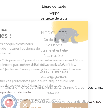
Linge de table
Nappe
Serviette de table
Tout sur nos
NOS GUIDES
Cookies !
Guide d'achat
Nos cookies et équivalents nous
Nos labels
permettent de mesurer l'audience de
Hygiène et entretien
notre site internet.
Nos matières
Cliquez sur " Ok pour moi " pour donner votre consentement. Vous
NOTRE PHILOSOPHIE
pouvez également paramétrer vos choix ou tout refuser. En
cliquant sur " Je choisis " vous pouvez à tout moment modifier vos
Qui sommes-nous
choix.
Nos engagements
Pour modifier vos préférences par la suite, cliquez sur le lien
'Préférences de cookies' situé dans le pied de page.
Copyright © 2026 Compagnie de la Grande Ourse. Tous droits
Lire la politique de confidentialité
réservés.
Consentements certifiés par
9.8
Marchand approuvé par la Société des Avis Garantis,
cliquez ici pour
/10
157 avis
vérifier
.
Non merci
Je choisis
OK pour moi