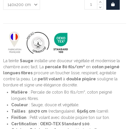
La teinte
Sauge
installe une douceur végétale et modernise la
chambre avec tact. La
percale 80 fils/cm²
en
coton peigné
longues fibres
procure un toucher lisse, respirant, agréable
contre la peau. Le
petit volant
à
double piqûre
souligne la
bordure et signe une élégance discrète.
Matière
: Percale de coton 80 fils/cm², coton peigné
longues fibres.
Couleur
: Sauge, douce et végétale.
Tailles
:
50x70 cm
(rectangulaire),
65x65 cm
(carré).
Finition
: Petit volant avec double piqûre ton sur ton.
Certification
:
OEKO-TEX Standard 100
.