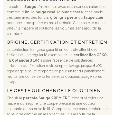
Le coloris
Sauge
s’harmonise avec des nuances naturelles
comme le
lin
, le
beige rosé
, le
blanc cassé
, et se marie
très bien avec des tons
argile
,
gris perle
ou
taupe clair
pour une atmosphère calme et raffinée. Cette palette met en
valeur la matière et souligne les volumes sans alourdir la
chambre.
ORIGINE, CERTIFICATION ET ENTRETIEN
La confection française garantit un contrôle attentif des
finitions et une régularité exemplaire. La
certification OEKO-
TEX Standard 100
assure l’absence de substances
indésirables. L’entretien reste simple : lavage jusqu’à
60°C
,
repassage à haute température pour un rendu parfaitement
net. La taie conserve sa tenue et sa douceur, lavage après
lavage.
LE GESTE QUI CHANGE LE QUOTIDIEN
Choisir la
percale Sauge PREMIÈRE
, c’est privilégier une
matière qui respire, une coupe précise et une couleur
apaisante qui valorise le lit. Composez une parure cohérente
et haut de gamme en associant les unis assortis de la