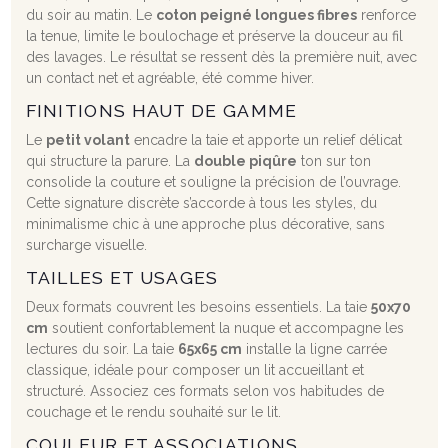
du soir au matin. Le
coton peigné longues fibres
renforce
la tenue, limite le boulochage et préserve la douceur au fil
des lavages. Le résultat se ressent dès la première nuit, avec
un contact net et agréable, été comme hiver.
FINITIONS HAUT DE GAMME
Le
petit volant
encadre la taie et apporte un relief délicat
qui structure la parure. La
double piqûre
ton sur ton
consolide la couture et souligne la précision de l’ouvrage.
Cette signature discrète s’accorde à tous les styles, du
minimalisme chic à une approche plus décorative, sans
surcharge visuelle.
TAILLES ET USAGES
Deux formats couvrent les besoins essentiels. La taie
50x70
cm
soutient confortablement la nuque et accompagne les
lectures du soir. La taie
65x65 cm
installe la ligne carrée
classique, idéale pour composer un lit accueillant et
structuré. Associez ces formats selon vos habitudes de
couchage et le rendu souhaité sur le lit.
COULEUR ET ASSOCIATIONS