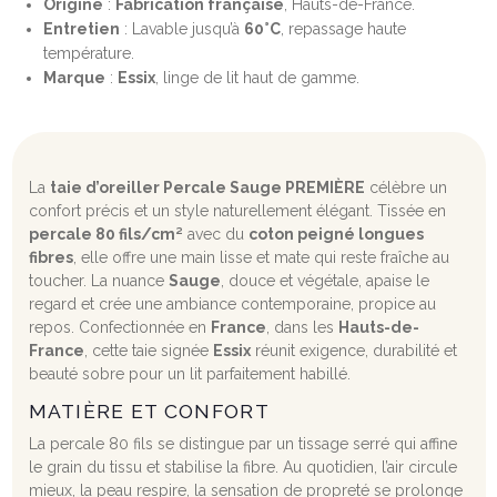
Origine
:
Fabrication française
, Hauts-de-France.
Entretien
: Lavable jusqu’à
60°C
, repassage haute
température.
Marque
:
Essix
, linge de lit haut de gamme.
La
taie d’oreiller Percale Sauge PREMIÈRE
célèbre un
confort précis et un style naturellement élégant. Tissée en
percale 80 fils/cm²
avec du
coton peigné longues
fibres
, elle offre une main lisse et mate qui reste fraîche au
toucher. La nuance
Sauge
, douce et végétale, apaise le
regard et crée une ambiance contemporaine, propice au
repos. Confectionnée en
France
, dans les
Hauts-de-
France
, cette taie signée
Essix
réunit exigence, durabilité et
beauté sobre pour un lit parfaitement habillé.
MATIÈRE ET CONFORT
La percale 80 fils se distingue par un tissage serré qui affine
le grain du tissu et stabilise la fibre. Au quotidien, l’air circule
mieux, la peau respire, la sensation de propreté se prolonge