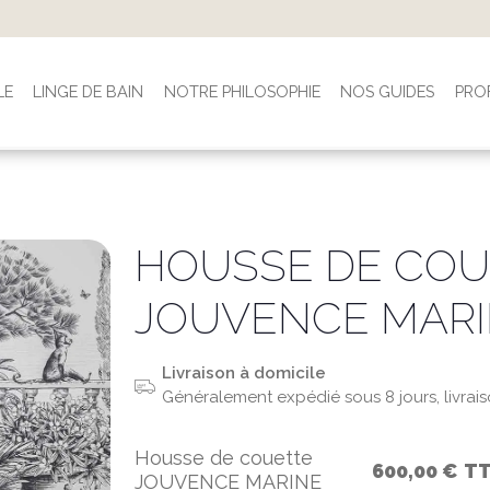
s 100 € (France & Belgique). -3% dès 300 € et -5% dès 500 € en
LE
LINGE DE BAIN
NOTRE PHILOSOPHIE
NOS GUIDES
PRO
HOUSSE DE COU
JOUVENCE MAR
Livraison à domicile
Généralement expédié sous 8 jours, livrai
Housse de couette
600,00 €
T
JOUVENCE MARINE