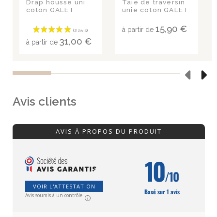
Drap housse uni
Taie de traversin
coton GALET
unie coton GALET
15,90 €
à partir de
31,00 €
à partir de
Avis clients
AVIS À PROPOS DU PRODUIT
10
/10
VOIR L'ATTESTATION
Basé sur 1 avis
Avis soumis à un contrôle