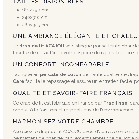
TAILLES DISPONIBLES
180x290 cm
240x310 cm
280x325 cm
UNE AMBIANCE ÉLÉGANTE ET CHALE
Le
drap de lit ACAJOU
se distingue par sa teinte chaud
touche de caractère à votre espace de repos, tout en se
UN CONFORT INCOMPARABLE
Fabriqué en
percale de coton
de haute qualité, ce drap 
Care
facilite le repassage et assure un entretien facile, p
QUALITÉ ET SAVOIR-FAIRE FRANÇAIS
Ce drap de lit est fabriqué en France par
Tradilinge
, gar
produit à la fois sain et respectueux de l'environnement.
HARMONISEZ VOTRE CHAMBRE
Associez le drap de lit ACAJOU avec d'autres éléments de 
permettant de changer facilement l'ambiance de votre pi