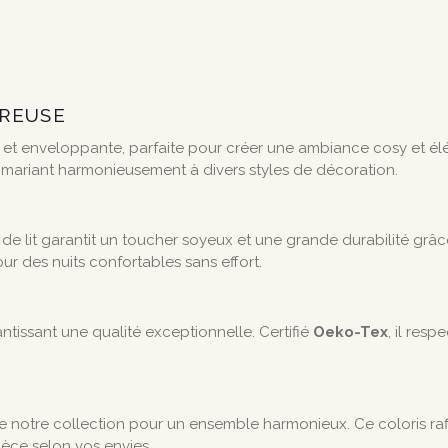
UREUSE
e et enveloppante, parfaite pour créer une ambiance cosy et é
 mariant harmonieusement à divers styles de décoration.
de lit garantit un toucher soyeux et une grande durabilité grâc
our des nuits confortables sans effort.
antissant une qualité exceptionnelle. Certifié
Oeko-Tex
, il res
notre collection pour un ensemble harmonieux. Ce coloris raffin
èce selon vos envies.