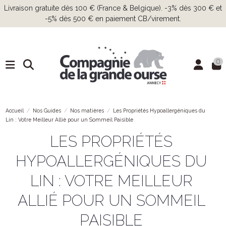
ance & Belgique). -3% dès 300 € et
Livraison gratuite dès 100 € (Fra
aiement CB/virement.
-5% dès 500 € en pa
0
Accueil
Nos Guides
Nos matières
Les Propriétés Hypoallergéniques du
Lin : Votre Meilleur Allié pour un Sommeil Paisible
LES PROPRIÉTÉS
HYPOALLERGÉNIQUES DU
LIN : VOTRE MEILLEUR
ALLIÉ POUR UN SOMMEIL
PAISIBLE