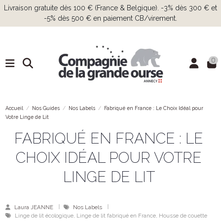
ison gratuite dès 100 € (France & Belgique). -3% dès 300 € et
Livra
-5% dès 500 € en paiement CB/virement.
0
Accueil
Nos Guides
Nos Labels
Fabriqué en France : Le Choix Idéal pour
Votre Linge de Lit
FABRIQUÉ EN FRANCE : LE
CHOIX IDÉAL POUR VOTRE
LINGE DE LIT
Laura JEANNE
Nos Labels
Linge de lit écologique, Linge de lit fabriqué en France, Housse de couette