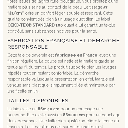
fibres issues de l’agriculture biologique. Vous profitez d’une
matière plus saine au contact de la peau. Le tissage
57
fils/cm²
offre un confort léger, souple et respirant. Cette
qualité convient très bien à un usage quotidien. Le label
OEKO-TEX® STANDARD 100
quant à lui garantit un textile
contrôlé, sans substances nocives pour la santé.
FABRICATION FRANÇAISE ET DÉMARCHE
RESPONSABLE
Cette taie de traversin est
fabriquée en France
, avec une
finition régulière. La coupe est nette et la matière garde sa
tenue au fil du temps. Le produit supporte bien les lavages
répétés, tout en restant confortable. La démarche
responsable va jusqu’à la présentation, en effet, laa taie est
vendue sans plastique, simplement pliée et maintenue par
une ficelle en lin.
TAILLES DISPONIBLES
La taie existe en
86x140 cm
pour un couchage une
personne. Elle existe aussi en
86x200 cm
pour un couchage
deux personnes. Une taille bien ajustée améliore la tenue du
traversin. Le lit paraît plus net, surtout quand tout est