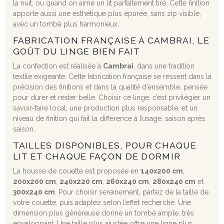
la nuit, ou quand on aime un lit parfaitement tiré. Cette finition
apporte aussi une esthétique plus épurée, sans zip visible,
avec un tombé plus harmonieux.
FABRICATION FRANÇAISE À CAMBRAI, LE
GOÛT DU LINGE BIEN FAIT
La confection est réalisée à
Cambrai
, dans une tradition
textile exigeante. Cette fabrication française se ressent dans la
précision des finitions et dans la qualité d’ensemble, pensée
pour durer et rester belle. Choisir ce linge, c’est privilégier un
savoir-faire local, une production plus responsable, et un
niveau de finition qui fait la différence à l’usage, saison après
saison.
TAILLES DISPONIBLES, POUR CHAQUE
LIT ET CHAQUE FAÇON DE DORMIR
La housse de couette est proposée en
140x200 cm
,
200x200 cm
,
240x220 cm
,
260x240 cm
,
280x240 cm
et
300x240 cm
. Pour choisir sereinement, partez de la taille de
votre couette, puis adaptez selon l’effet recherché. Une
dimension plus généreuse donne un tombé ample, très
enveloppant. Une taille plus ajustée offre une ligne plus