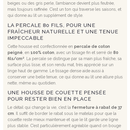
beiges ou des gris perle, l’ambiance devient plus feutrée,
mais toujours raffinée. C’est un ton qui traverse les saisons, et
qui donne au lit un supplément de style.
LA PERCALE 80 FILS, POUR UNE
FRAÎCHEUR NATURELLE ET UNE TENUE
IMPECCABLE
Cette housse est confectionnée en
percale de coton
peigné
, en
100% coton
, avec un tissage fin et serré de
80
fils/cm²
. La percale se distingue par sa main plus fraîche, sa
surface plus lisse, et son rendu mat, très apprécié sur un
linge haut de gamme. Le tissage dense aide aussi à
conserver une belle tenue, ce qui donne au lit une allure plus
nette, même au quotidien.
UNE HOUSSE DE COUETTE PENSÉE
POUR RESTER BIEN EN PLACE
Le détail qui change la vie, c’est la
fermeture à rabat de 37
cm
. Il suffit de border le rabat sous le matelas pour que la
couette reste mieux maintenue et que le lit garde une ligne
plus stable. C’est particulièrement agréable quand on bouge