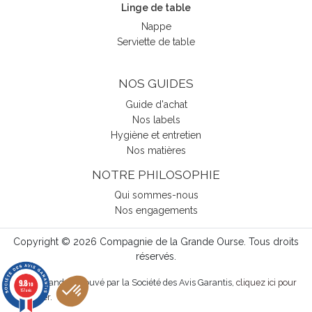
Linge de table
Nappe
Serviette de table
NOS GUIDES
Guide d'achat
Nos labels
Hygiène et entretien
Nos matières
NOTRE PHILOSOPHIE
Qui sommes-nous
Nos engagements
Copyright © 2026 Compagnie de la Grande Ourse. Tous droits
réservés.
9.8
Marchand approuvé par la Société des Avis Garantis,
cliquez ici pour
/10
157 avis
vérifier
.