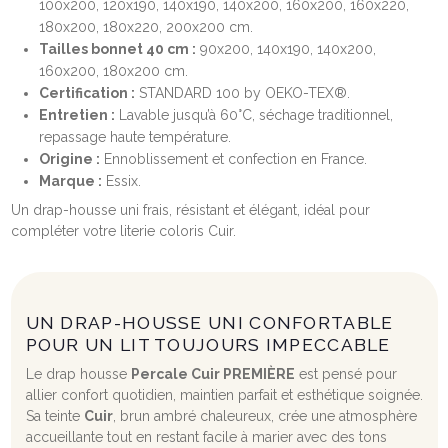
100x200, 120x190, 140x190, 140x200, 160x200, 160x220,
180x200, 180x220, 200x200 cm.
Tailles bonnet 40 cm :
90x200, 140x190, 140x200,
160x200, 180x200 cm.
Certification :
STANDARD 100 by OEKO-TEX®.
Entretien :
Lavable jusqu’à 60°C, séchage traditionnel,
repassage haute température.
Origine :
Ennoblissement et confection en France.
Marque :
Essix.
Un drap-housse uni frais, résistant et élégant, idéal pour
compléter votre literie coloris Cuir.
UN DRAP-HOUSSE UNI CONFORTABLE
POUR UN LIT TOUJOURS IMPECCABLE
Le drap housse
Percale Cuir PREMIÈRE
est pensé pour
allier confort quotidien, maintien parfait et esthétique soignée.
Sa teinte
Cuir
, brun ambré chaleureux, crée une atmosphère
accueillante tout en restant facile à marier avec des tons