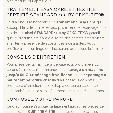
bien tendue jour après jour.
TRAITEMENT EASY CARE ET TEXTILE
CERTIFIÉ STANDARD 100 BY OEKO-TEX®
Le drap housse bénéficie d’un
traitement Easy Care
qui
assouplit la toile, limite les faux plis et rend le repassage plus
rapide. Le
label STANDARD 100 by OEKO-TEX®
garantit
que le produit a été contrôlé selon des critères stricts visant
à limiter la présence de substances indésirables. Vous
profitez ainsi d’un linge de lit rassurant pour toute la famille.
CONSEILS D’ENTRETIEN
Pour préserver la main de la percale et la profondeur du
coloris Cuir, nous recommandons un
lavage en machine
jusqu’à 60°C
, un
séchage traditionnel
et un
repassage à
haute température
en restant au-dessous de 200°C. Ce
protocole d’entretien aide le drap à conserver sa douceur,
son tombé net et sa stabilité dimensionnelle au fil du temps.
COMPOSEZ VOTRE PARURE
Ce drap housse s’associe parfaitement aux autres pièces de
la collection
CUIR PREMIÈRE
: housse de couette, taies