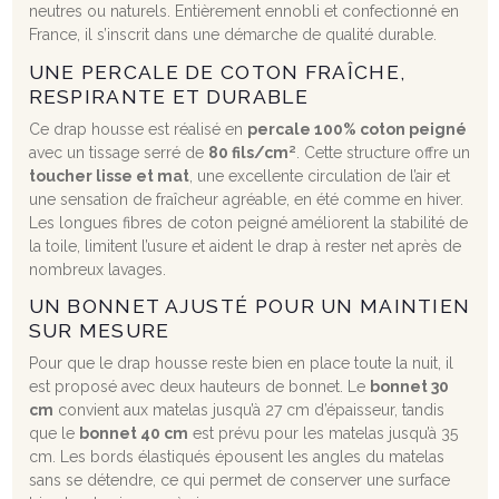
neutres ou naturels. Entièrement ennobli et confectionné en
France, il s’inscrit dans une démarche de qualité durable.
UNE PERCALE DE COTON FRAÎCHE,
RESPIRANTE ET DURABLE
Ce drap housse est réalisé en
percale 100% coton peigné
avec un tissage serré de
80 fils/cm²
. Cette structure offre un
toucher lisse et mat
, une excellente circulation de l’air et
une sensation de fraîcheur agréable, en été comme en hiver.
Les longues fibres de coton peigné améliorent la stabilité de
la toile, limitent l’usure et aident le drap à rester net après de
nombreux lavages.
UN BONNET AJUSTÉ POUR UN MAINTIEN
SUR MESURE
Pour que le drap housse reste bien en place toute la nuit, il
est proposé avec deux hauteurs de bonnet. Le
bonnet 30
cm
convient aux matelas jusqu’à 27 cm d’épaisseur, tandis
que le
bonnet 40 cm
est prévu pour les matelas jusqu’à 35
cm. Les bords élastiqués épousent les angles du matelas
sans se détendre, ce qui permet de conserver une surface