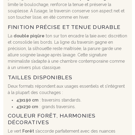
limite le boulochage, renforce la tenue et préserve la
souplesse. À l’usage, le traversin conserve son aspect net et
son toucher lisse, en été comme en hiver.
FINITION PRÉCISE ET TENUE DURABLE
La
double piqûre
ton sur ton encadre la taie avec discrétion
et consolide les bords. La ligne du traversin gagne en
précision, la silhouette reste maîtrisée, la parure garde une
allure soignée lavage après lavage. Cette signature
minimaliste s’adapte à une chambre contemporaine comme
à un univers plus classique.
TAILLES DISPONIBLES
Deux formats répondent aux usages essentiels et s’intègrent
à la plupart des couchages :
43x190 cm
: traversins standards.
43x230 cm
: grands traversins.
COULEUR FORÊT, HARMONIES
DÉCORATIVES
Le vert
Forêt
s’accorde parfaitement avec des nuances