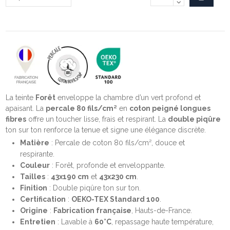
La teinte
Forêt
enveloppe la chambre d’un vert profond et
apaisant. La
percale 80 fils/cm²
en
coton peigné longues
fibres
offre un toucher lisse, frais et respirant. La
double piqûre
ton sur ton renforce la tenue et signe une élégance discrète.
Matière
: Percale de coton 80 fils/cm², douce et
respirante.
Couleur
: Forêt, profonde et enveloppante.
Tailles
:
43x190 cm
et
43x230 cm
.
Finition
: Double piqûre ton sur ton.
Certification
:
OEKO-TEX Standard 100
.
Origine
:
Fabrication française
, Hauts-de-France.
Entretien
: Lavable à
60°C
, repassage haute température,