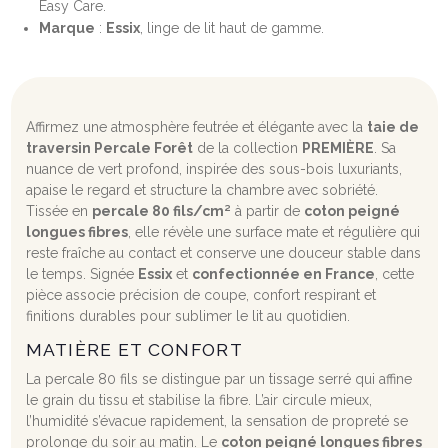
Easy Care.
Marque
:
Essix
, linge de lit haut de gamme.
Affirmez une atmosphère feutrée et élégante avec la
taie de
traversin Percale Forêt
de la collection
PREMIÈRE
. Sa
nuance de vert profond, inspirée des sous-bois luxuriants,
apaise le regard et structure la chambre avec sobriété.
Tissée en
percale 80 fils/cm²
à partir de
coton peigné
longues fibres
, elle révèle une surface mate et régulière qui
reste fraîche au contact et conserve une douceur stable dans
le temps. Signée
Essix
et
confectionnée en France
, cette
pièce associe précision de coupe, confort respirant et
finitions durables pour sublimer le lit au quotidien.
MATIÈRE ET CONFORT
La percale 80 fils se distingue par un tissage serré qui affine
le grain du tissu et stabilise la fibre. L’air circule mieux,
l’humidité s’évacue rapidement, la sensation de propreté se
prolonge du soir au matin. Le
coton peigné longues fibres