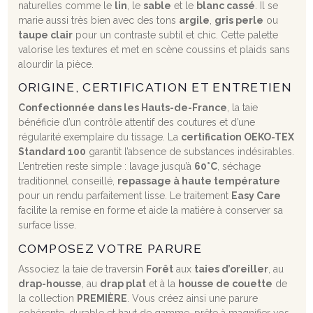
naturelles comme le
lin
, le
sable
et le
blanc cassé
. Il se
marie aussi très bien avec des tons
argile
,
gris perle
ou
taupe clair
pour un contraste subtil et chic. Cette palette
valorise les textures et met en scène coussins et plaids sans
alourdir la pièce.
ORIGINE, CERTIFICATION ET ENTRETIEN
Confectionnée dans les Hauts-de-France
, la taie
bénéficie d’un contrôle attentif des coutures et d’une
régularité exemplaire du tissage. La
certification OEKO-TEX
Standard 100
garantit l’absence de substances indésirables.
L’entretien reste simple : lavage jusqu’à
60°C
, séchage
traditionnel conseillé,
repassage à haute température
pour un rendu parfaitement lisse. Le traitement
Easy Care
facilite la remise en forme et aide la matière à conserver sa
surface lisse.
COMPOSEZ VOTRE PARURE
Associez la taie de traversin
Forêt
aux
taies d’oreiller
, au
drap-housse
, au
drap plat
et à la
housse de couette
de
la collection
PREMIÈRE
. Vous créez ainsi une parure
cohérente, durable et haut de gamme, prête à magnifier vos