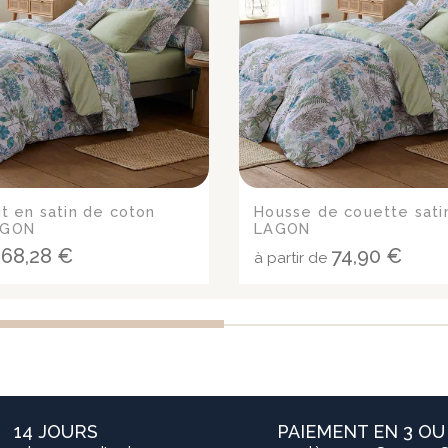
it en satin de coton
Housse de couette sati
AGON
LAGON
68,28 €
74,90 €
e
à partir de
14 JOURS
PAIEMENT EN 3 OU 