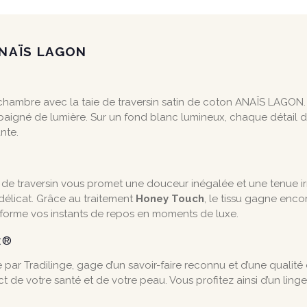
ANAÏS LAGON
hambre avec la taie de traversin satin de coton ANAÏS LAGON. S
 baigné de lumière. Sur un fond blanc lumineux, chaque détail 
nte.
ie de traversin vous promet une douceur inégalée et une tenue ir
délicat. Grâce au traitement
Honey Touch
, le tissu gagne enc
ansforme vos instants de repos en moments de luxe.
ex®
ar Tradilinge, gage d’un savoir-faire reconnu et d’une qualité d
t de votre santé et de votre peau. Vous profitez ainsi d’un lin