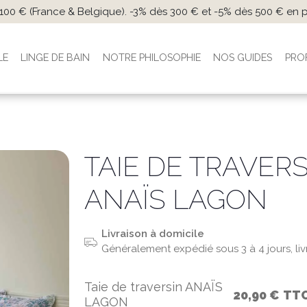
s 100 € (France & Belgique). -3% dès 300 € et -5% dès 500 € en
LE
LINGE DE BAIN
NOTRE PHILOSOPHIE
NOS GUIDES
PRO
TAIE DE TRAVER
ANAÏS LAGON
Livraison à domicile
Généralement expédié sous 3 à 4 jours, li
Taie de traversin ANAÏS
20,90 €
TT
LAGON