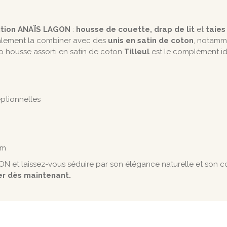
ction ANAÏS LAGON
:
housse de couette, drap de lit
et
taies 
alement la combiner avec des
unis en satin de coton
, notamm
ap housse assorti en satin de coton
Tilleul
est le complément id
ptionnelles
cm
ON et laissez-vous séduire par son élégance naturelle et son c
er dès maintenant.