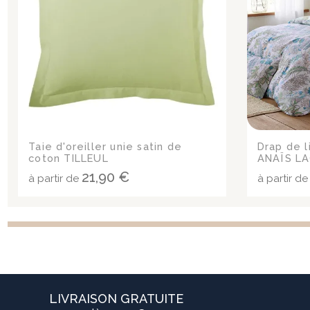
Taie d'oreiller unie satin de
Drap de l
coton TILLEUL
ANAÏS L
21,90 €
à partir de
à partir d
LIVRAISON GRATUITE