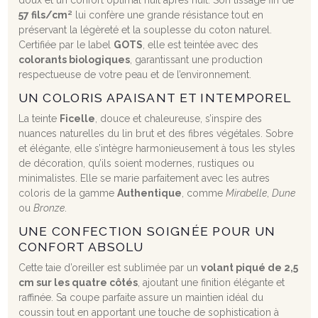
57 fils/cm²
lui confère une grande résistance tout en
préservant la légèreté et la souplesse du coton naturel.
Certifiée par le label
GOTS
, elle est teintée avec des
colorants biologiques
, garantissant une production
respectueuse de votre peau et de l’environnement.
UN COLORIS APAISANT ET INTEMPOREL
La teinte
Ficelle
, douce et chaleureuse, s’inspire des
nuances naturelles du lin brut et des fibres végétales. Sobre
et élégante, elle s’intègre harmonieusement à tous les styles
de décoration, qu’ils soient modernes, rustiques ou
minimalistes. Elle se marie parfaitement avec les autres
coloris de la gamme
Authentique
, comme
Mirabelle
,
Dune
ou
Bronze
.
UNE CONFECTION SOIGNÉE POUR UN
CONFORT ABSOLU
Cette taie d’oreiller est sublimée par un
volant piqué de 2,5
cm sur les quatre côtés
, ajoutant une finition élégante et
raffinée. Sa coupe parfaite assure un maintien idéal du
coussin tout en apportant une touche de sophistication à