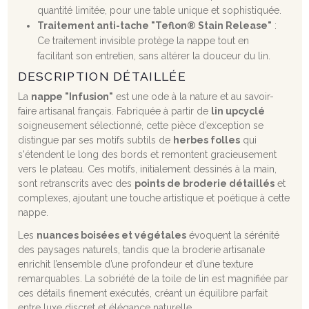
quantité limitée, pour une table unique et sophistiquée.
Traitement anti-tache "Teflon® Stain Release"
:
Ce traitement invisible protège la nappe tout en
facilitant son entretien, sans altérer la douceur du lin.
DESCRIPTION DÉTAILLÉE
La
nappe "Infusion"
est une ode à la nature et au savoir-
faire artisanal français. Fabriquée à partir de
lin upcyclé
soigneusement sélectionné, cette pièce d’exception se
distingue par ses motifs subtils de
herbes folles
qui
s'étendent le long des bords et remontent gracieusement
vers le plateau. Ces motifs, initialement dessinés à la main,
sont retranscrits avec des
points de broderie détaillés
et
complexes, ajoutant une touche artistique et poétique à cette
nappe.
Les
nuances boisées et végétales
évoquent la sérénité
des paysages naturels, tandis que la broderie artisanale
enrichit l’ensemble d’une profondeur et d’une texture
remarquables. La sobriété de la toile de lin est magnifiée par
ces détails finement exécutés, créant un équilibre parfait
entre luxe discret et élégance naturelle.